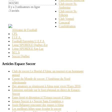
Club soccer Roberval
3432581
Club soccer St-
Il y a 3 utilisateurs en ligne
Ambroise
-
3 invités
Club soccer St-
Félicien
La
Page PT
Club Venturi
Concacaf
Confédération
Africaine de Football
CPL
F.I.F.A.
Football Européen U.E.F.A
Ligue SPORDLE Québec-Est
Ligue SPORDLE Sag-Lac
M.L.S
Soccer Québec
Articles Espace Soccer
Club de soccer Le Boréal d'Alma: un tournoi et un hommage
annuel
Coupe du Monde de soccer: l’Amérique du Nord
sélectionnée
Des amateurs se réunissent à Alma pour vivre l'Euro 2016
Émission spéciale sur le foot régional en direct de Espace-
Soccer
Entre fierté et déception à l’Espace soccer d’Alma
Espace Soccer à « Soccer Sans Frontières »
Josée Bélanger rencontre des jeunes à Alma
Les meilleurs hôtes pour écouter le soccer