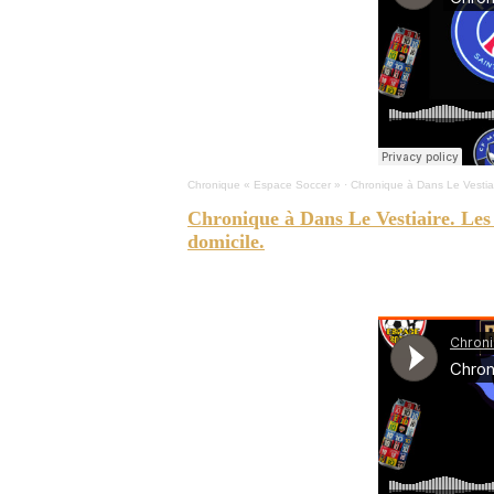
Chronique « Espace Soccer »
·
Chronique à Dans Le Vestia
Chronique à Dans Le Vestiaire. Le
domicile.
ESPACE-SOCCER -
Le Cf a un match d'un record en MLS
sénior, LDP et en LDIR en action.