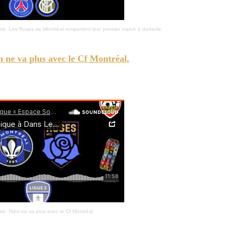
re. Les Roses de Montréal remportent leur premier match à domicile.
 ne va plus avec le Cf Montréal.
sultats et matchs des équipes Sag-Lac en Ligue 3, LDP et en LDIR.
re. Rien ne va plus avec le Cf Montréal.