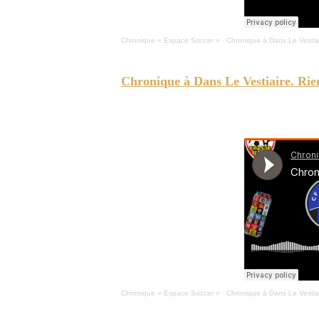
Chronique « Espace Soccer »
·
Chronique à Dans Le Vestiai
Chronique à Dans Le Vestiaire. Rien
ESPACE-SOCCER -
Première défaite pour les Roses. Ré
Chronique « Espace Soccer »
·
Chronique à Dans Le Vestiai