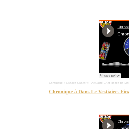
ESPACE-SOCCER -
Trois points sur quatre pour le Cf Mo
en LDP.
Chronique « Espace Soccer »
·
Actualité Cf et Roses de Mon
Chronique à Dans Le Vestiaire. Fin
ESPACE SOCCER -
Actualité chez le Cf et les Roses de