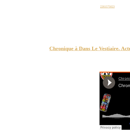
ESPACE SOCCER
# d'entreprises: NEQ:
2261575023
Chronique à Dans Le Vestiaire. Act
ESPACE-SOCCER -
Résultats des équipes de la région e