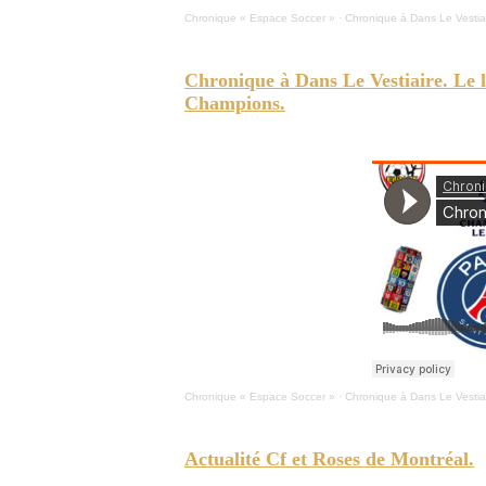
Chronique « Espace Soccer »
·
Chronique à Dans Le Vestiair
Chronique à Dans Le Vestiaire. Le l
Champions.
ESPACE-SOCCER - Victoire du Paris Saint-Germain et du
Chronique « Espace Soccer »
·
Chronique à Dans Le Vestiai
Actualité Cf et Roses de Montréal.