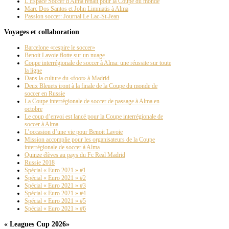
L’Espace Soccer d'Alma renaît pour la Coupe du monde
Marc Dos Santos et John Limniatis à Alma
Passion soccer: Journal Le Lac-St-Jean
Voyages et collaboration
Barcelone «respire le soccer»
Benoit Lavoie flotte sur un nuage
Coupe interrégionale de soccer à Alma: une réussite sur toute
la ligne
Dans la culture du «foot» à Madrid
Deux Bleuets iront à la finale de la Coupe du monde de
soccer en Russie
La Coupe interrégionale de soccer de passage à Alma en
octobre
Le coup d’envoi est lancé pour la Coupe interrégionale de
soccer à Alma
L’occasion d’une vie pour Benoit Lavoie
Mission accomplie pour les organisateurs de la Coupe
interrégionale de soccer à Alma
Quinze élèves au pays du Fc Real Madrid
Russie 2018
Spécial « Euro 2021 » #1
Spécial « Euro 2021 » #2
Spécial « Euro 2021 » #3
Spécial « Euro 2021 » #4
Spécial « Euro 2021 » #5
Spécial « Euro 2021 » #6
« Leagues Cup 2026»