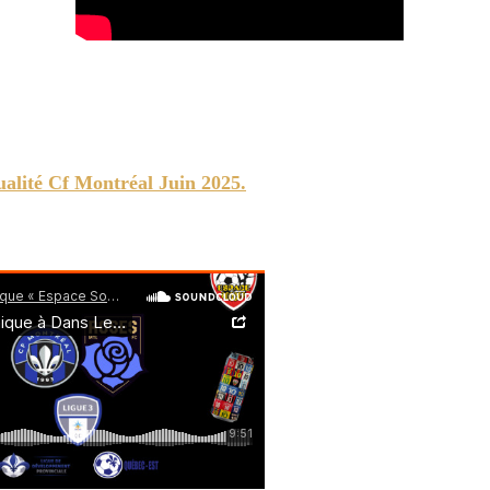
ualité Cf Montréal Juin 2025.
n Ligue 3 et en LDP.