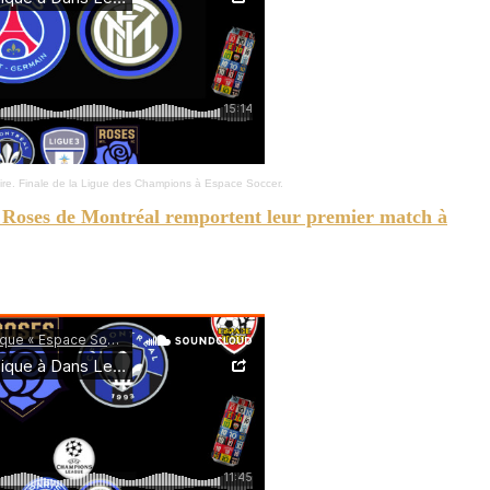
ire. Finale de la Ligue des Champions à Espace Soccer.
s Roses de Montréal remportent leur premier match à
. Plus de 60 arbitres au séminaire de l'ARS. Les équipes de la région en Ligue 3