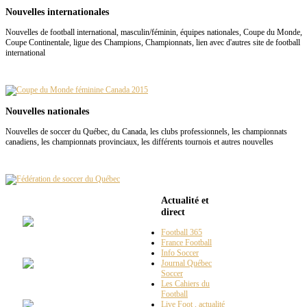
Nouvelles internationales
Nouvelles de football international, masculin/féminin, équipes nationales, Coupe du Monde,
Coupe Continentale, ligue des Champions, Championnats, lien avec d'autres site de football
international
Nouvelles nationales
Nouvelles de soccer du Québec, du Canada, les clubs professionnels, les championnats
canadiens, les championnats provinciaux, les différents tournois et autres nouvelles
Club
Espace Soccer
Actualité et
direct
Football 365
La
#10
France Football
Info Soccer
Journal Québec
Soccer
Maillots
Vintages
Les Cahiers du
Football
Live Foot , actualité