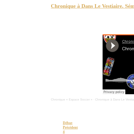
Chronique à Dans Le Vestiaire. Sémi
ESPACE-SOCCER - VIctoire du Cf Montréal en championnat 
Whitecaps de Vancouver élimine Messi et ses amis en Co
Chronique « Espace Soccer »
·
Chronique à Dans Le Vestiair
Page 9 sur 159
Début
Précédent
4