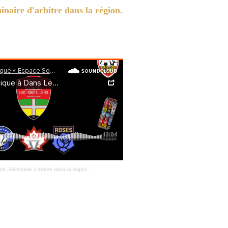
naire d'arbitre dans la région.
canadien. Premier match de l'histoire à domicile pour les Roses de Montréal. Les
upe des Champions Concacaf.
e. Séminaire d'arbitre dans la région.