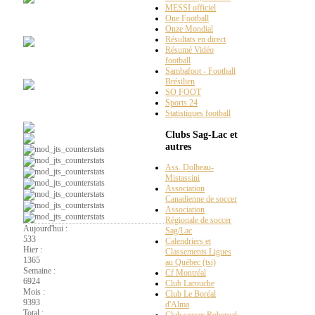
MESSI officiel
One Football
Chroniques
radio web
Onze Mondial
Résultats en direct
Résumé Vidéo
football
Ça
parle foot au Lac
Sambafoot - Football
Brésilien
SO FOOT
Sports 24
Soccer
intérieur
Statistiques football
Clubs Sag-Lac et
autres
Ass. Dolbeau-
Mistassini
Association
Canadienne de soccer
Association
Régionale de soccer
Aujourd'hui :
Sag/Lac
533
Calendriers et
Hier :
Classements Ligues
1365
au Québec (tsi)
Semaine :
Cf Montréal
6924
Club Larouche
Mois :
Club Le Boréal
9393
d'Alma
Total :