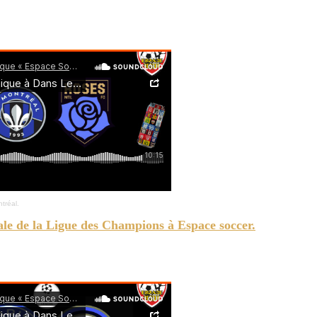
ntréal. Les Roses toujours sans défaite. Résultats des équipes de la région en Ligue 3 et
tréal.
ale de la Ligue des Champions à Espace soccer.
 Montréal. Résultats des équipes Sag-Lac en Ligue 3 et en LDP.