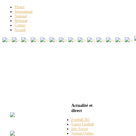
Photos
International
National
Régional
Contact
Accueil
Club
Espace Soccer
Actualité et
direct
Football 365
La
#10
France Football
Info Soccer
Journal Québec