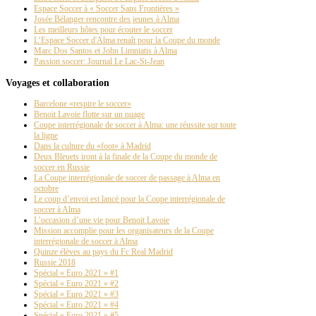
Espace Soccer à « Soccer Sans Frontières »
Josée Bélanger rencontre des jeunes à Alma
Les meilleurs hôtes pour écouter le soccer
L’Espace Soccer d'Alma renaît pour la Coupe du monde
Marc Dos Santos et John Limniatis à Alma
Passion soccer: Journal Le Lac-St-Jean
Voyages et collaboration
Barcelone «respire le soccer»
Benoit Lavoie flotte sur un nuage
Coupe interrégionale de soccer à Alma: une réussite sur toute
la ligne
Dans la culture du «foot» à Madrid
Deux Bleuets iront à la finale de la Coupe du monde de
soccer en Russie
La Coupe interrégionale de soccer de passage à Alma en
octobre
Le coup d’envoi est lancé pour la Coupe interrégionale de
soccer à Alma
L’occasion d’une vie pour Benoit Lavoie
Mission accomplie pour les organisateurs de la Coupe
interrégionale de soccer à Alma
Quinze élèves au pays du Fc Real Madrid
Russie 2018
Spécial « Euro 2021 » #1
Spécial « Euro 2021 » #2
Spécial « Euro 2021 » #3
Spécial « Euro 2021 » #4
Spécial « Euro 2021 » #5