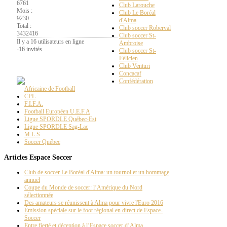
6761
Club Larouche
Mois :
Club Le Boréal
9230
d'Alma
Total :
Club soccer Roberval
3432416
Club soccer St-
Il y a 16 utilisateurs en ligne
Ambroise
-
16 invités
Club soccer St-
Félicien
La
Page PT
Club Venturi
Concacaf
Confédération
Africaine de Football
CPL
F.I.F.A.
Football Européen U.E.F.A
Ligue SPORDLE Québec-Est
Ligue SPORDLE Sag-Lac
M.L.S
Soccer Québec
Articles Espace Soccer
Club de soccer Le Boréal d'Alma: un tournoi et un hommage
annuel
Coupe du Monde de soccer: l’Amérique du Nord
sélectionnée
Des amateurs se réunissent à Alma pour vivre l'Euro 2016
Émission spéciale sur le foot régional en direct de Espace-
Soccer
Entre fierté et déception à l’Espace soccer d’Alma