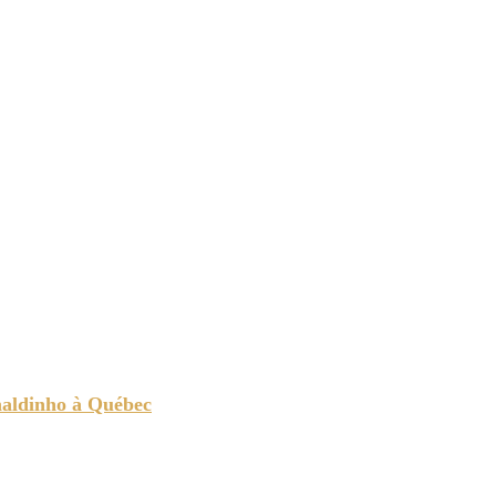
e à Dans Le Vestiaire. Ronaldinho à Québec
naldinho à Québec
 Coupe MLS. La nouvelle #10 disponible à Espace Soccer.