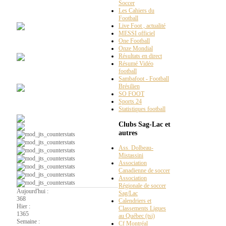
Soccer
Maillots
Vintages
Les Cahiers du
Football
Live Foot , actualité
MESSI officiel
One Football
Chroniques
radio web
Onze Mondial
Résultats en direct
Résumé Vidéo
football
Ça
parle foot au Lac
Sambafoot - Football
Brésilien
SO FOOT
Sports 24
Soccer
intérieur
Statistiques football
Clubs Sag-Lac et
autres
Ass. Dolbeau-
Mistassini
Association
Canadienne de soccer
Association
Régionale de soccer
Aujourd'hui :
Sag/Lac
368
Calendriers et
Hier :
Classements Ligues
1365
au Québec (tsi)
Semaine :
Cf Montréal