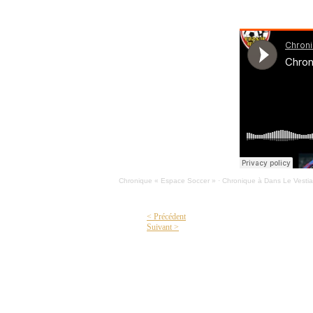
Chronique « Espace Soccer »
·
Chronique à Dans Le Vestia
< Précédent
Suivant >