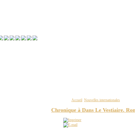
Vous êtes ici :
Accueil
Nouvelles internationales
Chroniqu
Chronique à Dans Le Vestiaire. Ro
ESPACE-SOCCER - Visite du Brésilien à Québec et Séries