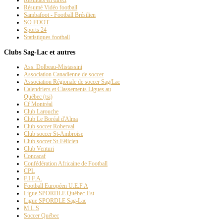
Résumé Vidéo football
Sambafoot - Football Brésilien
SO FOOT
Sports 24
Statistiques football
Clubs Sag-Lac et autres
Ass. Dolbeau-Mistassini
Association Canadienne de soccer
Association Régionale de soccer Sag/Lac
Calendriers et Classements Ligues au
Québec (tsi)
Cf Montréal
Club Larouche
Club Le Boréal d'Alma
Club soccer Roberval
Club soccer St-Ambroise
Club soccer St-Félicien
Club Venturi
Concacaf
Confédération Africaine de Football
CPL
F.I.F.A.
Football Européen U.E.F.A
Ligue SPORDLE Québec-Est
Ligue SPORDLE Sag-Lac
M.L.S
Soccer Québec