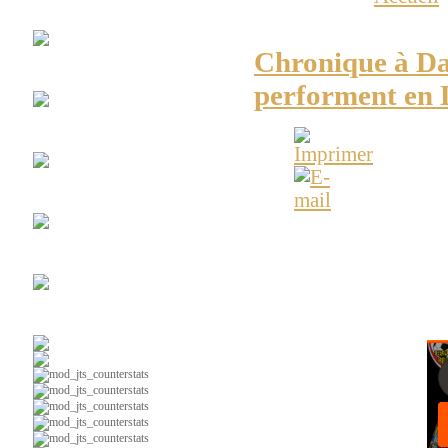
Club
Espace Soccer
équipes régionales pe
Chronique à Dan
La
#10
performent en 
Maillots
Vintages
Chroniques
radio web
ESPACE-SOCCER - Actu
Ça
parle foot au Lac
au Cégep dans la régio
Soccer
intérieur