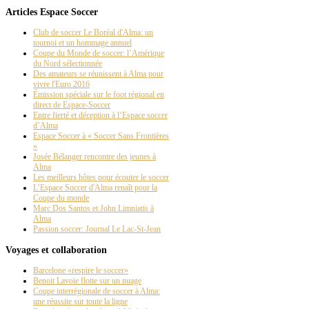
Articles Espace Soccer
Club de soccer Le Boréal d'Alma: un
tournoi et un hommage annuel
Coupe du Monde de soccer: l’Amérique
du Nord sélectionnée
Des amateurs se réunissent à Alma pour
vivre l'Euro 2016
Émission spéciale sur le foot régional en
direct de Espace-Soccer
Entre fierté et déception à l’Espace soccer
d’Alma
Espace Soccer à « Soccer Sans Frontières
»
Josée Bélanger rencontre des jeunes à
Alma
Les meilleurs hôtes pour écouter le soccer
L’Espace Soccer d'Alma renaît pour la
Coupe du monde
Marc Dos Santos et John Limniatis à
Alma
Passion soccer: Journal Le Lac-St-Jean
Voyages et collaboration
Barcelone «respire le soccer»
Benoit Lavoie flotte sur un nuage
Coupe interrégionale de soccer à Alma:
une réussite sur toute la ligne