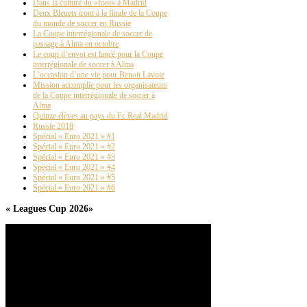
Dans la culture du «foot» à Madrid
Deux Bleuets iront à la finale de la Coupe
du monde de soccer en Russie
La Coupe interrégionale de soccer de
passage à Alma en octobre
Le coup d’envoi est lancé pour la Coupe
interrégionale de soccer à Alma
L’occasion d’une vie pour Benoit Lavoie
Mission accomplie pour les organisateurs
de la Coupe interrégionale de soccer à
Alma
Quinze élèves au pays du Fc Real Madrid
Russie 2018
Spécial « Euro 2021 » #1
Spécial « Euro 2021 » #2
Spécial « Euro 2021 » #3
Spécial « Euro 2021 » #4
Spécial « Euro 2021 » #5
Spécial « Euro 2021 » #6
« Leagues Cup 2026»