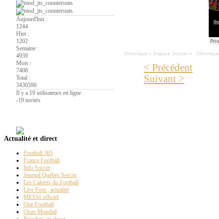
Aujourd'hui :
1244
Hier :
1202
Semaine :
Chronique « Espace Soccer »
·
Chronique
4939
Mois :
< Précédent
7408
Suivant >
Total :
3430596
Il y a 19 utilisateurs en ligne
-
19 invités
La
Page PT
Actualité et direct
Football 365
France Football
Info Soccer
Journal Québec Soccer
Les Cahiers du Football
Live Foot , actualité
MESSI officiel
One Football
Onze Mondial
Résultats en direct