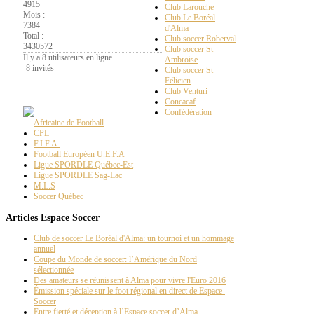
4915
Club Larouche
Mois :
Club Le Boréal
7384
d'Alma
Total :
Club soccer Roberval
3430572
Club soccer St-
Il y a 8 utilisateurs en ligne
Ambroise
-
8 invités
Club soccer St-
Félicien
La
Page PT
Club Venturi
Concacaf
Confédération
Africaine de Football
CPL
F.I.F.A.
Football Européen U.E.F.A
Ligue SPORDLE Québec-Est
Ligue SPORDLE Sag-Lac
M.L.S
Soccer Québec
Articles Espace Soccer
Club de soccer Le Boréal d'Alma: un tournoi et un hommage
annuel
Coupe du Monde de soccer: l’Amérique du Nord
sélectionnée
Des amateurs se réunissent à Alma pour vivre l'Euro 2016
Émission spéciale sur le foot régional en direct de Espace-
Soccer
Entre fierté et déception à l’Espace soccer d’Alma