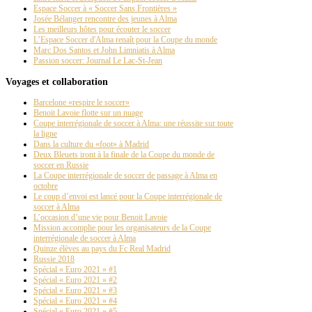
Espace Soccer à « Soccer Sans Frontières »
Josée Bélanger rencontre des jeunes à Alma
Les meilleurs hôtes pour écouter le soccer
L’Espace Soccer d'Alma renaît pour la Coupe du monde
Marc Dos Santos et John Limniatis à Alma
Passion soccer: Journal Le Lac-St-Jean
Voyages et collaboration
Barcelone «respire le soccer»
Benoit Lavoie flotte sur un nuage
Coupe interrégionale de soccer à Alma: une réussite sur toute
la ligne
Dans la culture du «foot» à Madrid
Deux Bleuets iront à la finale de la Coupe du monde de
soccer en Russie
La Coupe interrégionale de soccer de passage à Alma en
octobre
Le coup d’envoi est lancé pour la Coupe interrégionale de
soccer à Alma
L’occasion d’une vie pour Benoit Lavoie
Mission accomplie pour les organisateurs de la Coupe
interrégionale de soccer à Alma
Quinze élèves au pays du Fc Real Madrid
Russie 2018
Spécial « Euro 2021 » #1
Spécial « Euro 2021 » #2
Spécial « Euro 2021 » #3
Spécial « Euro 2021 » #4
Spécial « Euro 2021 » #5