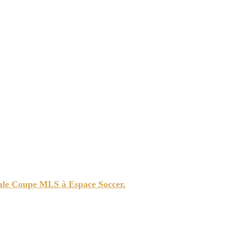
e à Dans Le Vestiaire. Finale Coupe MLS à Espace Soccer.
nale Coupe MLS à Espace Soccer.
s Clubs en 2025. Soccer régional et finale de la Coupe MLS entre le LA et NY.