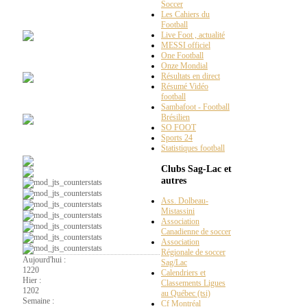
Soccer
Maillots
Vintages
Les Cahiers du
Football
Live Foot , actualité
MESSI officiel
One Football
Chroniques
radio web
Onze Mondial
Résultats en direct
Résumé Vidéo
football
Ça
parle foot au Lac
Sambafoot - Football
Brésilien
SO FOOT
Sports 24
Soccer
intérieur
Statistiques football
Clubs Sag-Lac et
autres
Ass. Dolbeau-
Mistassini
Association
Canadienne de soccer
Association
Régionale de soccer
Aujourd'hui :
Sag/Lac
1220
Calendriers et
Hier :
Classements Ligues
1202
au Québec (tsi)
Semaine :
Cf Montréal