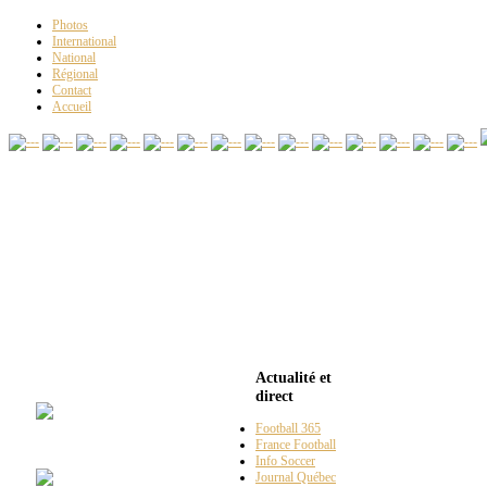
Photos
International
National
Régional
Contact
Accueil
Club
Espace Soccer
Actualité et
direct
Football 365
La
#10
France Football
Info Soccer
Journal Québec