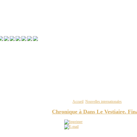
Vous êtes ici :
Accueil
Nouvelles internationales
Chroniqu
Chronique à Dans Le Vestiaire. Fi
ESPACE SOCCER - Tirage au sort de la Coupe du Monde de