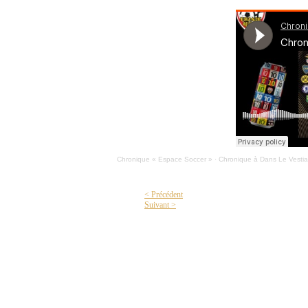
Chronique « Espace Soccer »
·
Chronique à Dans Le Vestia
< Précédent
Suivant >