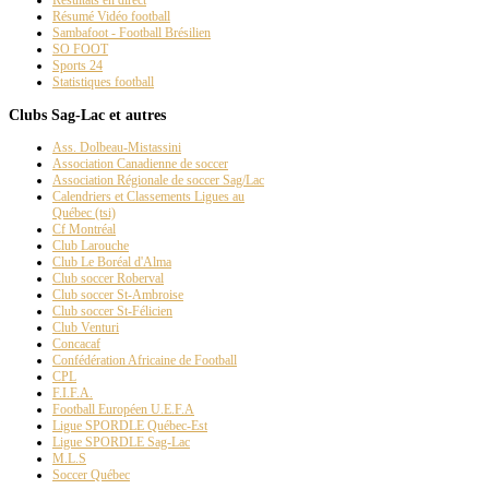
Résumé Vidéo football
Sambafoot - Football Brésilien
SO FOOT
Sports 24
Statistiques football
Clubs Sag-Lac et autres
Ass. Dolbeau-Mistassini
Association Canadienne de soccer
Association Régionale de soccer Sag/Lac
Calendriers et Classements Ligues au
Québec (tsi)
Cf Montréal
Club Larouche
Club Le Boréal d'Alma
Club soccer Roberval
Club soccer St-Ambroise
Club soccer St-Félicien
Club Venturi
Concacaf
Confédération Africaine de Football
CPL
F.I.F.A.
Football Européen U.E.F.A
Ligue SPORDLE Québec-Est
Ligue SPORDLE Sag-Lac
M.L.S
Soccer Québec