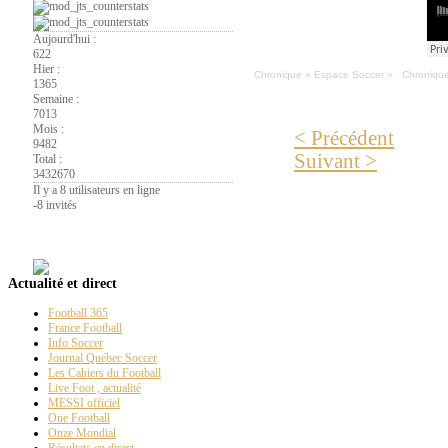
Aujourd'hui :
622
Hier :
Chronique « Espace Soccer »
·
Chronique
1365
Semaine :
7013
Mois :
< Précédent
9482
Suivant >
Total :
3432670
Il y a 8 utilisateurs en ligne
-
8 invités
La
Page PT
Actualité et direct
Football 365
France Football
Info Soccer
Journal Québec Soccer
Les Cahiers du Football
Live Foot , actualité
MESSI officiel
One Football
Onze Mondial
Résultats en direct