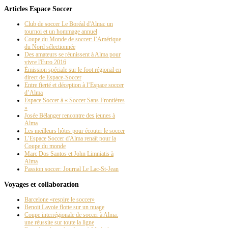
Articles Espace Soccer
Club de soccer Le Boréal d'Alma: un
tournoi et un hommage annuel
Coupe du Monde de soccer: l’Amérique
du Nord sélectionnée
Des amateurs se réunissent à Alma pour
vivre l'Euro 2016
Émission spéciale sur le foot régional en
direct de Espace-Soccer
Entre fierté et déception à l’Espace soccer
d’Alma
Espace Soccer à « Soccer Sans Frontières
»
Josée Bélanger rencontre des jeunes à
Alma
Les meilleurs hôtes pour écouter le soccer
L’Espace Soccer d'Alma renaît pour la
Coupe du monde
Marc Dos Santos et John Limniatis à
Alma
Passion soccer: Journal Le Lac-St-Jean
Voyages et collaboration
Barcelone «respire le soccer»
Benoit Lavoie flotte sur un nuage
Coupe interrégionale de soccer à Alma:
une réussite sur toute la ligne