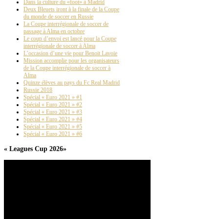
Dans la culture du «foot» à Madrid
Deux Bleuets iront à la finale de la Coupe
du monde de soccer en Russie
La Coupe interrégionale de soccer de
passage à Alma en octobre
Le coup d’envoi est lancé pour la Coupe
interrégionale de soccer à Alma
L’occasion d’une vie pour Benoit Lavoie
Mission accomplie pour les organisateurs
de la Coupe interrégionale de soccer à
Alma
Quinze élèves au pays du Fc Real Madrid
Russie 2018
Spécial « Euro 2021 » #1
Spécial « Euro 2021 » #2
Spécial « Euro 2021 » #3
Spécial « Euro 2021 » #4
Spécial « Euro 2021 » #5
Spécial « Euro 2021 » #6
« Leagues Cup 2026»