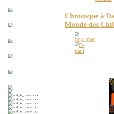
Club
Espace Soccer
Gold Cup et Coupe du
Chronique à Da
La
#10
Monde des Club
Maillots
Vintages
Chroniques
radio web
ESPACE-SOCCER -
A
Ça
parle foot au Lac
Gold Cup et de la nou
3 et en LDP pour les éq
Soccer
intérieur