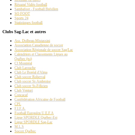
Résumé Vidéo football
Sambafoot - Football Brésilien
SO FOOT
Sports 24
Statistiques football
Clubs Sag-Lac et autres
Ass. Dolbeau-Mistassini
Association Canadienne de soccer
Association Régionale de soccer Sag/Lac
Calendriers et Classements Ligues au
Québec (tsi)
Cf Montréal
Club Larouche
Club Le Boréal d'Alma
Club soccer Roberval
Club soccer St-Ambroise
Club soccer St-Félicien
Club Venturi
Concacaf
Confédération Africaine de Football
CPL
F.I.F.A.
Football Européen U.E.F.A
Ligue SPORDLE Québec-Est
Ligue SPORDLE Sag-Lac
M.L.S
Soccer Québec