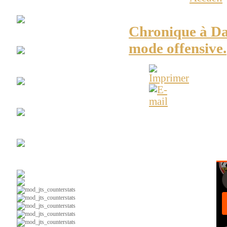
Club
Espace Soccer
Cf Montréal en mode o
Chronique à Da
La
#10
mode offensive.
Maillots
Vintages
Chroniques
radio web
ESPACE-SOCCER - Actua
Ça
parle foot au Lac
d'Afrique des Nations.
Soccer
intérieur