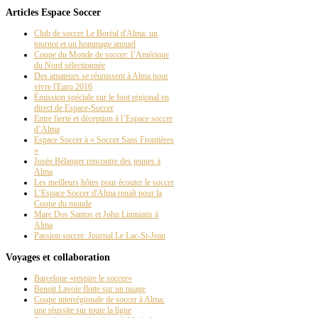
Articles Espace Soccer
Club de soccer Le Boréal d'Alma: un
tournoi et un hommage annuel
Coupe du Monde de soccer: l’Amérique
du Nord sélectionnée
Des amateurs se réunissent à Alma pour
vivre l'Euro 2016
Émission spéciale sur le foot régional en
direct de Espace-Soccer
Entre fierté et déception à l’Espace soccer
d’Alma
Espace Soccer à « Soccer Sans Frontières
»
Josée Bélanger rencontre des jeunes à
Alma
Les meilleurs hôtes pour écouter le soccer
L’Espace Soccer d'Alma renaît pour la
Coupe du monde
Marc Dos Santos et John Limniatis à
Alma
Passion soccer: Journal Le Lac-St-Jean
Voyages et collaboration
Barcelone «respire le soccer»
Benoit Lavoie flotte sur un nuage
Coupe interrégionale de soccer à Alma:
une réussite sur toute la ligne