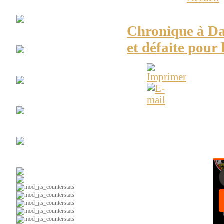
Club
Espace Soccer
Victoire du Cf Montréa
Chronique à Dan
La
#10
et défaite pour
Maillots
Vintages
Chroniques
radio web
ESPACE-SOCCER - Résul
Ça
parle foot au Lac
l'équipe U16M Sag-La
Soccer
intérieur