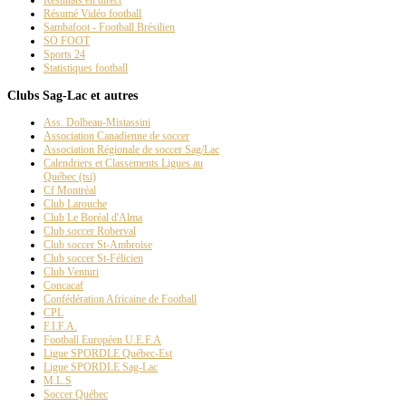
Résumé Vidéo football
Sambafoot - Football Brésilien
SO FOOT
Sports 24
Statistiques football
Clubs Sag-Lac et autres
Ass. Dolbeau-Mistassini
Association Canadienne de soccer
Association Régionale de soccer Sag/Lac
Calendriers et Classements Ligues au
Québec (tsi)
Cf Montréal
Club Larouche
Club Le Boréal d'Alma
Club soccer Roberval
Club soccer St-Ambroise
Club soccer St-Félicien
Club Venturi
Concacaf
Confédération Africaine de Football
CPL
F.I.F.A.
Football Européen U.E.F.A
Ligue SPORDLE Québec-Est
Ligue SPORDLE Sag-Lac
M.L.S
Soccer Québec