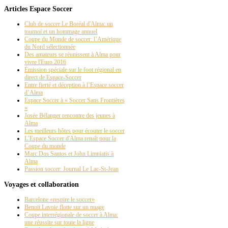
Articles Espace Soccer
Club de soccer Le Boréal d'Alma: un
tournoi et un hommage annuel
Coupe du Monde de soccer: l’Amérique
du Nord sélectionnée
Des amateurs se réunissent à Alma pour
vivre l'Euro 2016
Émission spéciale sur le foot régional en
direct de Espace-Soccer
Entre fierté et déception à l’Espace soccer
d’Alma
Espace Soccer à « Soccer Sans Frontières
»
Josée Bélanger rencontre des jeunes à
Alma
Les meilleurs hôtes pour écouter le soccer
L’Espace Soccer d'Alma renaît pour la
Coupe du monde
Marc Dos Santos et John Limniatis à
Alma
Passion soccer: Journal Le Lac-St-Jean
Voyages et collaboration
Barcelone «respire le soccer»
Benoit Lavoie flotte sur un nuage
Coupe interrégionale de soccer à Alma:
une réussite sur toute la ligne