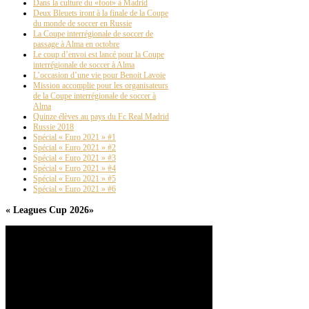
Dans la culture du «foot» à Madrid
Deux Bleuets iront à la finale de la Coupe
du monde de soccer en Russie
La Coupe interrégionale de soccer de
passage à Alma en octobre
Le coup d’envoi est lancé pour la Coupe
interrégionale de soccer à Alma
L’occasion d’une vie pour Benoit Lavoie
Mission accomplie pour les organisateurs
de la Coupe interrégionale de soccer à
Alma
Quinze élèves au pays du Fc Real Madrid
Russie 2018
Spécial « Euro 2021 » #1
Spécial « Euro 2021 » #2
Spécial « Euro 2021 » #3
Spécial « Euro 2021 » #4
Spécial « Euro 2021 » #5
Spécial « Euro 2021 » #6
« Leagues Cup 2026»