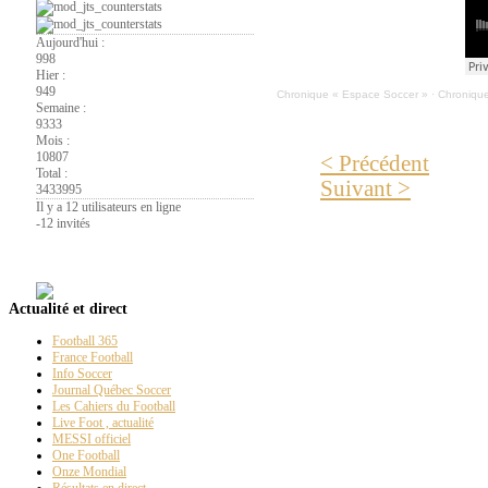
Aujourd'hui :
998
Hier :
949
Chronique « Espace Soccer »
·
Chronique
Semaine :
9333
Mois :
10807
< Précédent
Total :
Suivant >
3433995
Il y a 12 utilisateurs en ligne
-
12 invités
La
Page PT
Actualité et direct
Football 365
France Football
Info Soccer
Journal Québec Soccer
Les Cahiers du Football
Live Foot , actualité
MESSI officiel
One Football
Onze Mondial
Résultats en direct